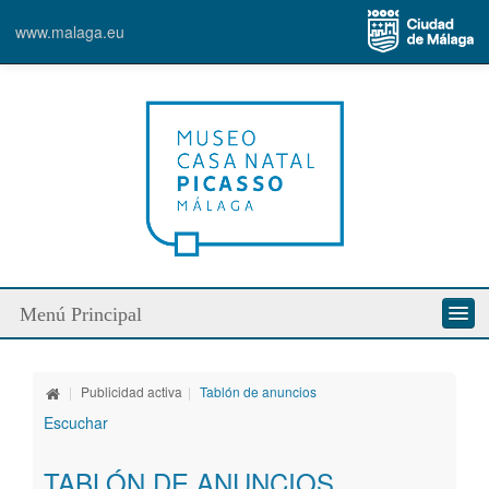
www.malaga.eu
Menú Principal
Apostamos por la transparencia
|
Publicidad activa
|
Tablón de anuncios
Publicidad activa
Escuchar
Derecho a la información
TABLÓN DE ANUNCIOS